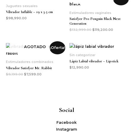
Juguetes sexuales
Vibrador Inflable – 19 x 3.5 cm
Estimuladores vaginales
$
98,990.00
Satisfyer Pro Penguin Black Next
Generation
$
132,999.00
$
119,200.00
AGOTADO
¡Oferta!
Sin categorizar
Lápiz Labial vibrador – Lipstick
Estimuladores combinados
$
12,990.00
Vibrador Satisfyer Mr. Rabbit
$
9,199.00
$
7,599.00
Social
Facebook
Instagram