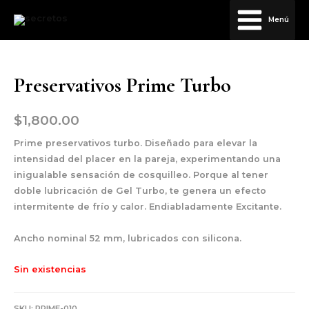
Menú
Preservativos Prime Turbo
$
1,800.00
Prime preservativos turbo. Diseñado para elevar la
intensidad del placer en la pareja, experimentando una
inigualable sensación de cosquilleo. Porque al tener
doble lubricación de Gel Turbo, te genera un efecto
intermitente de frío y calor. Endiabladamente Excitante.
Ancho nominal 52 mm, lubricados con silicona.
Sin existencias
SKU:
PRIME-010