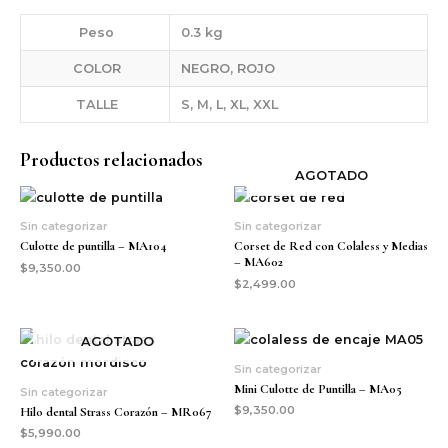
Peso
0.3 kg
COLOR
NEGRO, ROJO
TALLE
S, M, L, XL, XXL
Productos relacionados
AGOTADO
Sin categorizar
Sin categorizar
Culotte de puntilla – MA104
Corset de Red con Colaless y Medias
– MA602
$
9,350.00
$
2,499.00
AGOTADO
Sin categorizar
Mini Culotte de Puntilla – MA05
Sin categorizar
$
9,350.00
Hilo dental Strass Corazón – MR067
$
5,990.00