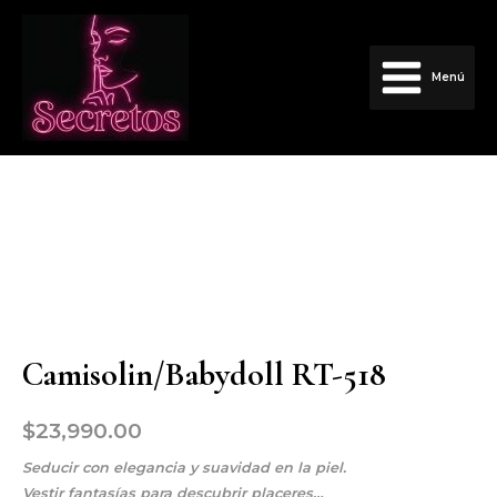
Menú
Camisolin/Babydoll RT-518
$
23,990.00
Seducir con elegancia y suavidad en la piel.
Vestir fantasías para descubrir placeres…