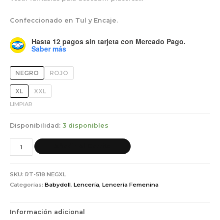
Confeccionado en Tul y Encaje.
Hasta 12 pagos sin tarjeta
con Mercado Pago.
Saber más
NEGRO
ROJO
XL
XXL
LIMPIAR
Disponibilidad:
3 disponibles
Añadir Al Carrito
SKU:
RT-518 NEGXL
Categorías:
Babydoll
,
Lencería
,
Lencería Femenina
Información adicional